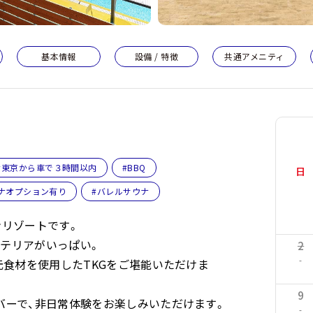
基本情報
設備 / 特徴
共通アメニティ
#東京から車で３時間以内
#BBQ
日
ナオプション有り
#バレルサウナ
ンリゾートです。
テリアがいっぱい。
2
-
元食材を使用したTKGをご堪能いただけま
9
バーで、非日常体験をお楽しみいただけます。
-