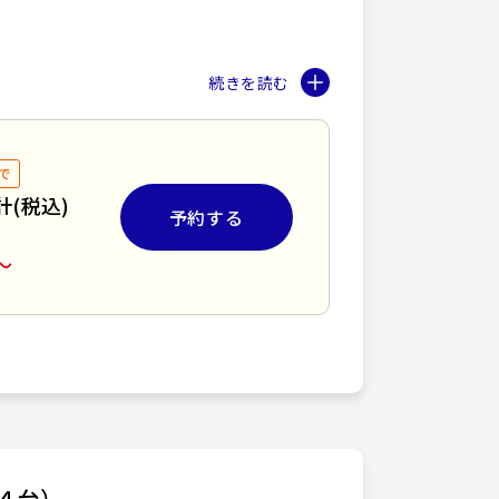
で
計(税込)
予約する
〜
４台）