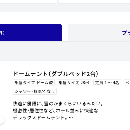
プ
件）
ドームテント（ダブルベッド2台）
部屋タイプ ドーム型
部屋サイズ 28㎡
定員 1 〜 4名
ベ
シャワー・お風呂 なし
快適に優雅に、雪のかまくらにいるみたい。
機密性・居住性など、ホテル並みに快適な
デラックスドームテント。
室内は広々としていますので3～4人の利用でも