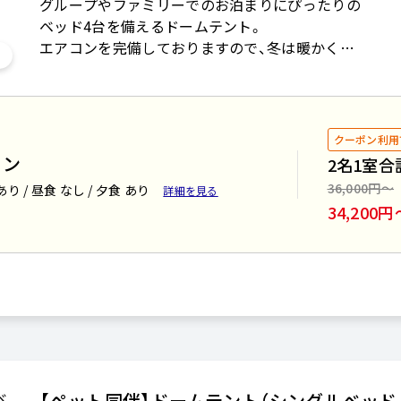
グループやファミリーでのお泊まりにぴったりの
ベッド4台を備えるドームテント。
エアコンを完備しておりますので、冬は暖かく
夏は涼しく快適にお過ごしいただけます。
【客室設備】
・テーブル（BBQハウス）・椅子（BBQハウス）
クーポン利用
・ベッド・冷蔵庫・電気ケトル・エアコン
ラン
2名1室合
・ブランケット（冬季）
36,000円〜
あり / 昼食 なし / 夕食 あり
詳細を見る
・ハンガー・ランタン・鏡・ドライヤー
34,200円
・ティッシュペーパー・虫よけアイテム
・ローテーブル・こたつ（冬季）
・コーヒーセット
【ペット同伴】ドームテント（シングルベッド