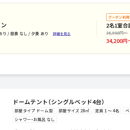
窮屈さを感じることはありません。
また、エアコンを完備しておりますので
クーポン利用
冬は暖かく夏は涼しくお過ごしいただけます。
ラン
2名1室合
36,000円〜
あり / 昼食 なし / 夕食 あり
詳細を見る
【客室設備】
34,200円
・テーブル（BBQハウス）・椅子（BBQハウス）
・ベッド・冷蔵庫・電気ケトル・エアコン
・ブランケット（冬季）
・ハンガー・ランタン・鏡・ドライヤー
・ティッシュペーパー・虫よけアイテム
・ローテーブル・こたつ（冬季）
・コーヒーセット
ドームテント（シングルベッド4台）
部屋タイプ ドーム型
部屋サイズ 28㎡
定員 1 〜 4名
ベ
シャワー・お風呂 なし