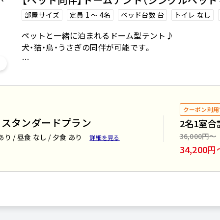
部屋サイズ
定員 1 〜 4名
ベッド台数 台
トイレ なし
ペットと一緒に泊まれるドーム型テント♪
犬・猫・鳥・うさぎの同伴が可能です。
お部屋にはシングルベッド4台を設置しております。
各テントには冷暖房を完備しておりますので
夏は涼しく、冬は暖かくお過ごしいただけます。
クーポン利用
各サイトに足洗い場やペット備品を完備しており、
きスタンダードプラン
2名1室合
室内のペット用ケージは1つのみとなっております。
36,000円〜
あり / 昼食 なし / 夕食 あり
詳細を見る
お食事やトイレはケージ内でのご利用をお願いしており
34,200円
２頭以上の場合は交代でのご利用、またはご持参をお願