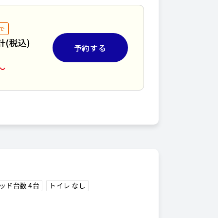
で
計(税込)
予約する
〜
ッド台数 4台
トイレ なし