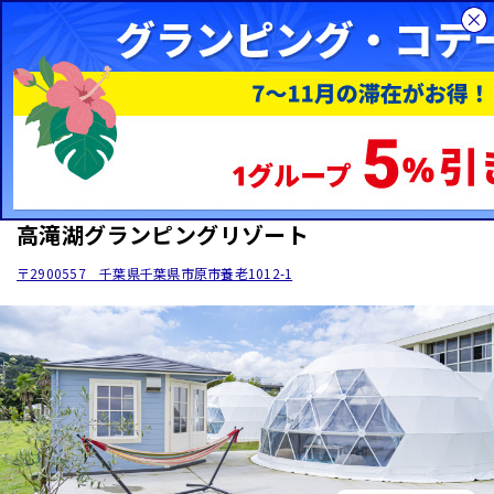
総合旅行サイトHIS
国内旅行
WOW+
グランピングの施設一覧
関東
千葉県
グランピング
関東 / 千葉県 / 市原市
高滝湖グランピングリゾート
〒2900557 千葉県千葉県市原市養老1012-1