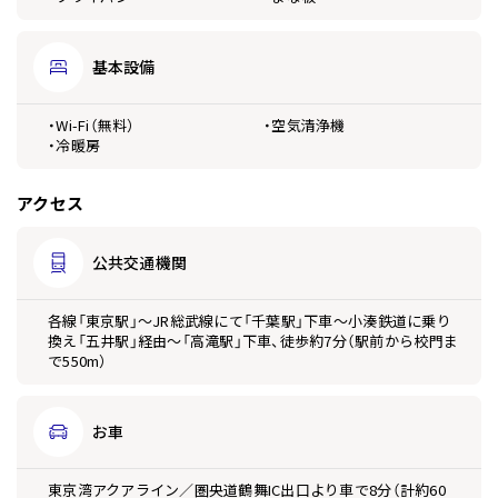
基本設備
・Wi-Fi（無料）
・空気清浄機
・冷暖房
アクセス
公共
交通機関
各線「東京駅」～JR総武線にて「千葉駅」下車～小湊鉄道に乗り
換え「五井駅」経由～「高滝駅」下車、徒歩約7分（駅前から校門ま
で550m）
お車
東京湾アクアライン／圏央道鶴舞IC出口より車で8分（計約60