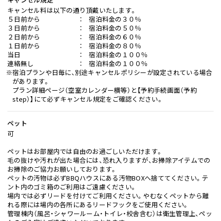
キャンセル料は以下の通り頂戴いたします。
５日前から ： 宿泊料金の３０％
３日前から ： 宿泊料金の５０％
２日前から ： 宿泊料金の６０％
１日前から ： 宿泊料金の８０％
当日 ： 宿泊料金の１００％
連絡無し ： 宿泊料金の１００％
※宿泊プランや日毎に、別途キャンセルポリシーが設定されている場合
があります。
プラン詳細ページ（空室カレンダー横等）と【予約手続画面（予約
step）】にて必ずキャンセル規定をご確認ください。
ペット
可
ペットはお部屋内では自由のお過ごしいただけます。
毛の抜けや汚れが出た場合には、恐れ入りますが、お掃除アイテムでの
お掃除のご協力お願いしております。
ペットの汚物は必ずBBQハウスにある汚物BOXへ捨ててください。テ
ント内のゴミ箱のご利用はご遠慮ください。
場内では必ずリードを付けてご利用ください。やむなくペットから離
れる際には場内の各所にあるリードフックをご使用ください。
管理棟内（風呂・シャワールーム・トイレ・校舎含む）は衛生管理上、ペッ