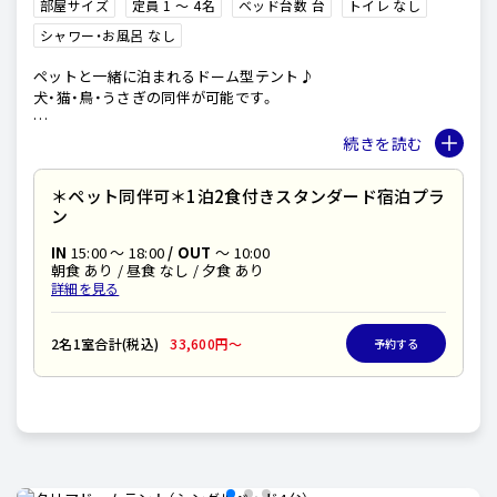
部屋サイズ
定員 1 〜 4名
ベッド台数 台
トイレ なし
シャワー・お風呂 なし
ペットと一緒に泊まれるドーム型テント♪
犬・猫・鳥・うさぎの同伴が可能です。
お部屋のベッドはダブルベッドとなっており、
2台くっついて並んでいるためペットと添い寝することも可能で
す。
＊ペット同伴可＊1泊2食付きスタンダード宿泊プラ
ン
各サイトに足洗い場やペット備品を完備しております。
室内のペット用ケージは1つのみです。
IN
15:00 〜 18:00
/ OUT
～ 10:00
お食事やトイレはケージ内でのご利用をお願いしておりますの
朝食 あり / 昼食 なし / 夕食 あり
で、
詳細を見る
２頭以上の場合は交代でのご利用、またはご持参をお願いいたし
ます。
2名1室合計(税込)
33,600円〜
予約する