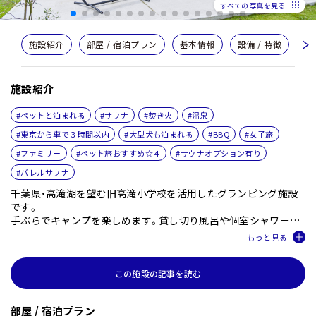
すべての写真を見る
施設紹介
部屋 / 宿泊プラン
基本情報
設備 / 特徴
共
施設紹介
#ペットと泊まれる
#サウナ
#焚き火
#温泉
#東京から車で３時間以内
#大型犬も泊まれる
#BBQ
#女子旅
#ファミリー
#ペット旅おすすめ☆４
#サウナオプション有り
#バレルサウナ
千葉県・高滝湖を望む旧高滝小学校を活用したグランピング施設
です。
手ぶらでキャンプを楽しめます。貸し切り風呂や個室シャワーも
あり設備はまるでホテル並。
360 度透明なクリアドームテントやペット同伴 OK のテントを含
む全 24 室をご用意。
圏央道・鶴舞 IC から約8分とアクセスが良く、快適にアウトドアキ
この施設の記事を読む
ャンプをお楽しみいただけます。
部屋 / 宿泊プラン