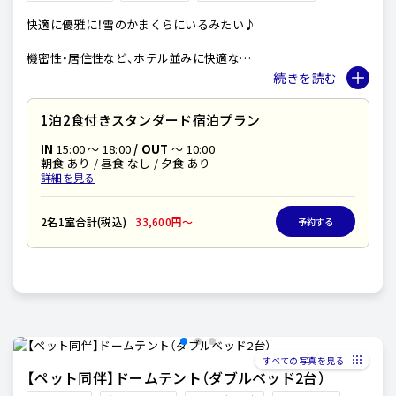
快適に優雅に！雪のかまくらにいるみたい♪
機密性・居住性など、ホテル並みに快適な
デラックスドームテント。
直径6mのドームテント内は広々としていますので
3~4人のキャンプでも窮屈さは感じることはありません。
1泊2食付きスタンダード宿泊プラン
また、エアコンを完備しておりますので
冬も暖かく夏も涼しくお過ごしいただけます。
IN
15:00 〜 18:00
/ OUT
～ 10:00
朝食 あり / 昼食 なし / 夕食 あり
詳細を見る
2名1室合計(税込)
33,600円〜
予約する
すべての写真を見る
【ペット同伴】ドームテント（ダブルベッド2台）