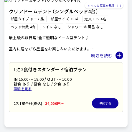
すべての写真を見る
クリアドームテント（シングルベッド4台）
部屋タイプ ドーム型
部屋サイズ 28㎡
定員 1 〜 4名
ベッド台数 4台
トイレ なし
シャワー・お風呂 なし
最上級の非日常！全て透明なドーム型テント♪
室内に居ながら星空をお楽しみいただけます。
室内設備は他のお部屋と同様で、もちろんカーテンを
閉められますので、プライベートもご安心ください。
他では味わうことのできない非日常が味わえます。
1泊2食付きスタンダード宿泊プラン
＊夏季利用のご案内＊
IN
15:00 〜 18:00
/ OUT
～ 10:00
室内はエアコンと扇風機を完備しておりますが、
朝食 あり / 昼食 なし / 夕食 あり
天候により室内温度が上昇いたします。
詳細を見る
小さなお子様連れのお客様や、お体に疾患のあるお客様は、
ベルテントやドームテントのご利用を推奨いたします。
2名1室合計(税込)
36,000円〜
予約する