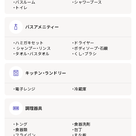
・バスルーム
・シャワーブース
・トイレ
バスアメニティー
・ハミガキセット
・ドライヤー
・ シャンプー・リンス
・ボディソープ・石鹸
・タオル・バスタオル
・くし・ブラシ
キッチン・ランドリー
・電子レンジ
・冷蔵庫
調理器具
・トング
・食器洗剤
・食器類
・包丁
・フライパン
・まな板