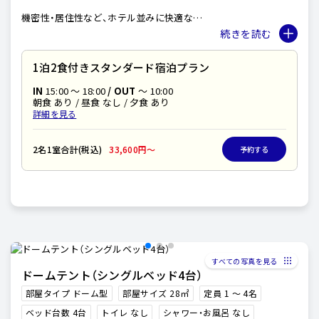
機密性・居住性など、ホテル並みに快適な
デラックスドームテント。
直径6mのドームテント内は広々としていますので
3~4人のキャンプでも窮屈さは感じることはありません。
1泊2食付きスタンダード宿泊プラン
また、エアコンを完備しておりますので
冬も暖かく夏も涼しくお過ごしいただけます。
IN
15:00 〜 18:00
/ OUT
～ 10:00
朝食 あり / 昼食 なし / 夕食 あり
詳細を見る
2名1室合計(税込)
33,600円〜
予約する
すべての写真を見る
ドームテント（シングルベッド4台）
部屋タイプ ドーム型
部屋サイズ 28㎡
定員 1 〜 4名
ベッド台数 4台
トイレ なし
シャワー・お風呂 なし