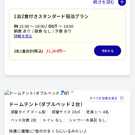
冬キャンプにも対応できるほどの暖房性能です。
テント内は冷暖房やシモンズ製のベッドなど
快適に過ごせる設備が揃っています。
1泊2食付きスタンダード宿泊プラン
BBQハウスにシンク(飲み水として利用可)も完備。
各サイト専用ウッドデッキで
IN
15:00 〜 18:00
/ OUT
～ 10:00
快適なアウトドアライフを楽しめます。
朝食 あり / 昼食 なし / 夕食 あり
詳細を見る
2名1室合計(税込)
31,200円〜
予約する
すべての写真を見る
ドームテント（ダブルベッド２台）
部屋タイプ ドーム型
部屋サイズ 28㎡
定員 1 〜 4名
ベッド台数 2台
トイレ なし
シャワー・お風呂 なし
快適に優雅に！雪のかまくらにいるみたい♪