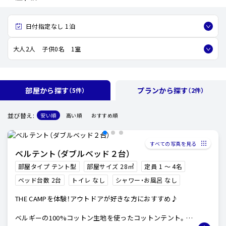
日付指定なし 1泊
大人2人 子供0名 1室
部屋から探す
プランから探す
（5件）
（2件）
並び替え:
安い順
高い順
おすすめ順
すべての写真を見る
ベルテント（ダブルベッド２台）
部屋タイプ テント型
部屋サイズ 28㎡
定員 1 〜 4名
ベッド台数 2台
トイレ なし
シャワー・お風呂 なし
THE CAMPを体験！アウトドアが好きな方におすすめ♪
ベルギーの100%コットン生地を使ったコットンテント。