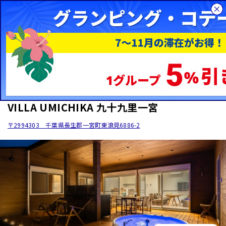
総合旅行サイトHIS
国内旅行
WOW+
コテージ・貸別荘の施設一覧
関東
千
コテージ・貸別荘
関東 / 千葉県 / 一宮町
VILLA UMICHIKA 九十九里一宮
〒2994303 千葉県長生郡一宮町東浪見6886-2