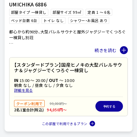
UMICHIKA 6886
部屋タイプ 一棟貸し
部屋サイズ 99㎡
定員 1 〜 6名
ベッド台数 6台
トイレ なし
シャワー・お風呂 あり
都心から約90分、大型バレルサウナと屋外ジャグジーでくつろぐ
一棟貸し別荘
サーフィンで人気のサンライズビーチまで約500m、徒歩約7分。
コの字型建物の南面へ各設備を配置し、視界を遮る植物により極
上のプライベート空間をお楽しみいただけます。
【スタンダードプラン】国産ヒノキの大型バレルサウ
施設内に大型バレルサウナ＆屋外ジャグジー、BBQができる広々
ナ＆ジャグジーでくつろぐ一棟貸し
したウッドデッキを設置。
近隣サーフショップのレッスンも充実しており初心者の方も安心
IN
15:00 〜 20:00
/ OUT
～ 10:00
してサーフィンを楽しめます。季節により、乗馬、釣り、イチゴ狩
朝食 なし / 昼食 なし / 夕食 なし
り、等、近隣アクテビティーも充実。
詳細を見る
Weber社製大型BBQガスグリルで、快適なBBQもぜひお楽しみく
ださい。
クーポン利用で
99,000円〜
予約する
2名1室合計(税込)
94,050円〜