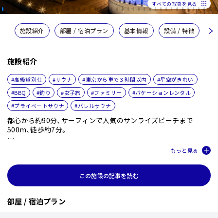
すべての写真を見る
施設紹介
部屋 / 宿泊プラン
基本情報
設備 / 特徴
共
施設紹介
#高級貸別荘
#サウナ
#東京から車で３時間以内
#星空がきれい
#BBQ
#釣り
#女子旅
#ファミリー
#バケーションレンタル
#プライベートサウナ
#バレルサウナ
都心から約90分、サーフィンで人気のサンライズビーチまで
500m、徒歩約7分。
大型バレルサウナとジャグジーで寛ぐ一棟貸し別荘、
『UMICHIKA 6886』。
施設内に最大8名様にてご利用頂ける国産ヒノキの大型バレルサ
この施設の記事を読む
ウナと屋外ジャグジー、BBQができる広々したウッドデッキを設
置。
部屋 / 宿泊プラン
コの字型建物の南面へ各設備を配置し、視界を遮る植物により極