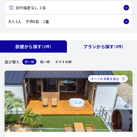
上のプライベート空間をお楽しみいただけます。
日付指定なし 1泊
近隣サーフショップのレッスンも充実しており初心者の方も安心
してサーフィンを楽しめます。
大人2人 子供0名 1室
季節により、乗馬、釣り、イチゴ狩り、等、近隣アクテビティーも充
実。
Weber社製大型BBQガスグリルで、快適なBBQもぜひお楽しみく
ださい。
部屋から探す
プランから探す
（1件）
（3件）
並び替え:
安い順
高い順
おすすめ順
すべての写真を見る