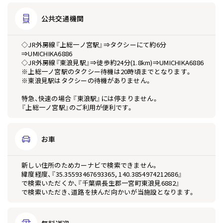
公共
交通機関
◇JR外房線『上総一ノ宮駅』⇒タクシーにて約6分
⇒UMICHIKA6886
◇JR外房線『東浪見駅』⇒徒歩約24分(1.8km)⇒UMICHIKA6886
※上総一ノ宮駅のタクシー待機は20時頃までとなります。
※東浪見駅はタクシーの待機がありません。
特急、快速の場合 『東浪駅』には停まりません。
『上総一ノ宮駅』のご利用が便利です。
お車
新しい住所のためカーナビで検索できません。
緯度経度、『35.35593467693365, 140.3854974212686』
で検索いただくか、『千葉県長生郡一宮町東浪見6882』
で検索いただき、道路を挟んだ向かいが当施設となります。