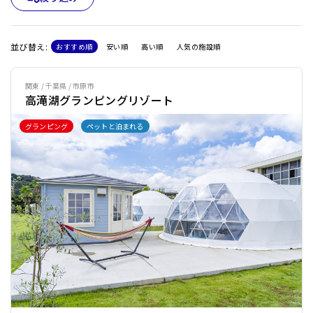
並び替え:
おすすめ順
安い順
高い順
人気の施設順
関東 / 千葉県 / 市原市
高滝湖グランピングリゾート
グランピング
ペットと泊まれる