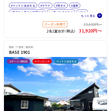
#ペットと泊まれる
#サウナ
#焚き火
#温泉
#東京から車で３時間以内
#大型犬も泊まれる
#BBQ
#女子旅
#ファミリー
#ペット旅おすすめ☆４
33,600円〜
クーポン利用で
#サウナオプション有り
#バレルサウナ
31,920円〜
2名1室合計（税込）
関東 / 千葉県 / 鋸南町
BASE 1901
コテージ・貸別荘
グランピング
ペットと泊まれる