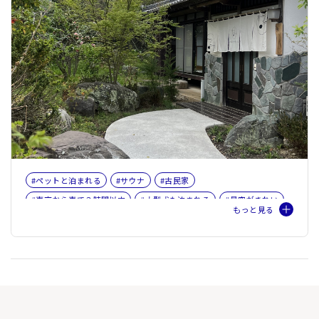
#ペットと泊まれる
#サウナ
#古民家
#東京から車で３時間以内
#大型犬も泊まれる
#星空がきれい
#BBQ
#田舎体験
#ファミリー
#バケーションレンタル