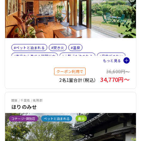
#ペットと泊まれる
#焚き火
#温泉
#東京から車で３時間以内
#大型犬も泊まれる
#星空がきれい
#BBQ
#釣り
#サイクリング
#女子旅
#ファミリー
36,600円〜
クーポン利用で
#バケーションレンタル
#ペット旅おすすめ☆３
34,770円〜
2名1室合計（税込）
関東 / 千葉県 / 夷隅郡
ほりのみせ
コテージ・貸別荘
ペットと泊まれる
農泊