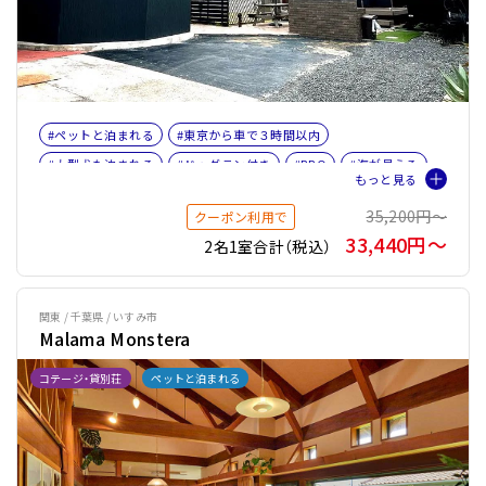
#ペットと泊まれる
#東京から車で３時間以内
#大型犬も泊まれる
#ドッグラン付き
#BBQ
#海が見える
#ファミリー
#トレーラーハウス
#バケーションレンタル
35,200円〜
クーポン利用で
#ペット旅おすすめ☆４
#プライベートサウナ
#バレルサウナ
33,440円〜
2名1室合計（税込）
関東 / 千葉県 / いすみ市
Malama Monstera
コテージ・貸別荘
ペットと泊まれる