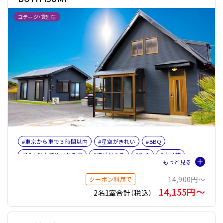
コテージ・貸別荘
#東京から車で３時間以内
#星空がきれい
#BBQ
#10人以上で泊まれる宿
#海が見える
#釣り
#女子旅
#ファミリー
#バケーションレンタル
14,900円〜
クーポン利用で
14,155円〜
2名1室合計（税込）