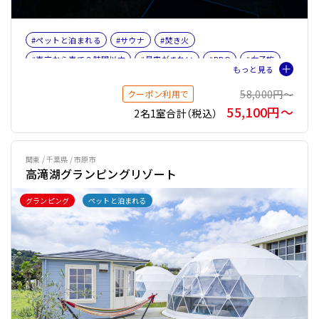
#ペットと泊まれる
#サウナ
#焚き火
#東京から車で３時間以内
#星空がきれい
#BBQ
#女子旅
#ファミリー
#ペット旅おすすめ☆４
#サウナオプション有り
58,000円〜
クーポン利用で
#テントサウナ
55,100円〜
2名1室合計（税込）
関東 / 千葉県 / 市原市
高滝湖グランピングリゾート
グランピング
ペットと泊まれる