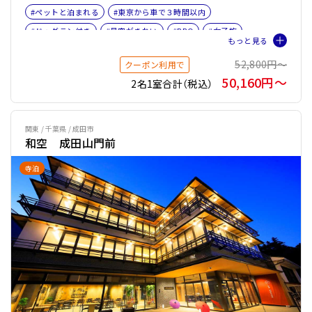
#ペットと泊まれる
#東京から車で３時間以内
#ドッグラン付き
#星空がきれい
#BBQ
#女子旅
#ファミリー
#バケーションレンタル
#ペット旅おすすめ☆４
52,800円〜
クーポン利用で
50,160円〜
2名1室合計（税込）
関東 / 千葉県 / 成田市
和空 成田山門前
寺泊