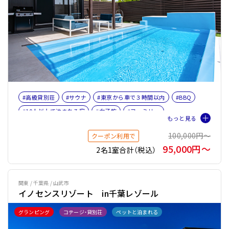
#高級貸別荘
#サウナ
#東京から車で３時間以内
#BBQ
#10人以上で泊まれる宿
#女子旅
#ファミリー
#バケーションレンタル
#プライベートサウナ
100,000円〜
クーポン利用で
95,000円〜
2名1室合計（税込）
関東 / 千葉県 / 山武市
イノセンスリゾート in千葉レゾール
グランピング
コテージ・貸別荘
ペットと泊まれる