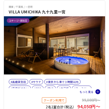
関東 / 千葉県 / 一宮町
VILLA UMICHIKA 九十九里一宮
コテージ・貸別荘
#高級貸別荘
#サウナ
#東京から車で３時間以内
#星空がきれい
#BBQ
#釣り
#女子旅
#ファミリー
#バケーションレンタル
#プライベートサウナ
#バレルサウナ
99,000円〜
クーポン利用で
94,050円〜
2名1室合計（税込）