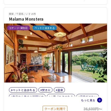
関東 / 千葉県 / いすみ市
Malama Monstera
コテージ・貸別荘
ペットと泊まれる
#ペットと泊まれる
#焚き火
#温泉
#東京から車で３時間以内
#大型犬も泊まれる
#星空がきれい
#BBQ
#釣り
#サイクリング
#女子旅
#ファミリー
36,600円〜
クーポン利用で
#バケーションレンタル
#ペット旅おすすめ☆３