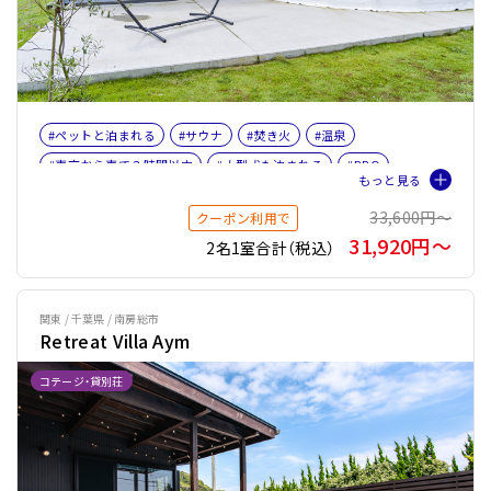
#ペットと泊まれる
#サウナ
#焚き火
#温泉
#東京から車で３時間以内
#大型犬も泊まれる
#BBQ
#女子旅
#ファミリー
#ペット旅おすすめ☆４
33,600円〜
クーポン利用で
#サウナオプション有り
#バレルサウナ
31,920円〜
2名1室合計（税込）
関東 / 千葉県 / 南房総市
Retreat Villa Aym
コテージ・貸別荘