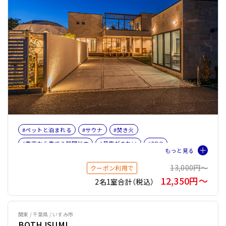
#ペットと泊まれる
#サウナ
#焚き火
#東京から車で３時間以内
#星空がきれい
#BBQ
#海が見える
#女子旅
#ファミリー
#ペット旅おすすめ☆４
13,000円〜
クーポン利用で
#薪ストーブ
#サウナオプション有り
#テントサウナ
12,350円〜
2名1室合計（税込）
関東 / 千葉県 / いすみ市
BOTH ISUMI