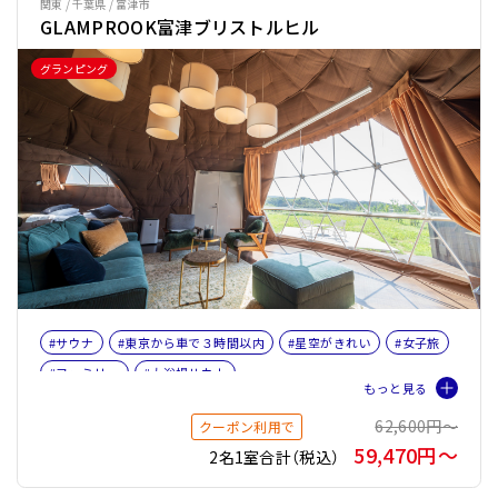
関東 / 千葉県 / 富津市
GLAMPROOK富津ブリストルヒル
グランピング
#サウナ
#東京から車で３時間以内
#星空がきれい
#女子旅
#ファミリー
#大浴場サウナ
62,600円〜
クーポン利用で
59,470円〜
2名1室合計（税込）