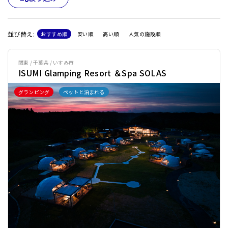
並び替え:
おすすめ順
安い順
高い順
人気の施設順
関東 / 千葉県 / いすみ市
ISUMI Glamping Resort ＆Spa SOLAS
グランピング
ペットと泊まれる