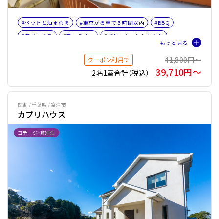
#ペットと泊まれる
#東京から車で３時間以内
#BBQ
#海が見える
#ファミリー
#バケーションレンタル
#ペット旅おすすめ☆３
41,800円〜
クーポン利用で
39,710円〜
2名1室合計（税込）
関東 / 千葉県 / 富津市
カプリハウス
コテージ・貸別荘