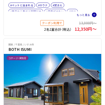
#ペットと泊まれる
#サウナ
#焚き火
#東京から車で３時間以内
#星空がきれい
#BBQ
#海が見える
#女子旅
#ファミリー
#ペット旅おすすめ☆４
13,000円〜
クーポン利用で
#薪ストーブ
#サウナオプション有り
#テントサウナ
12,350円〜
2名1室合計（税込）
関東 / 千葉県 / いすみ市
BOTH ISUMI
コテージ・貸別荘