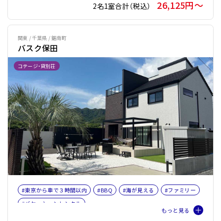
26,125円〜
2名1室合計（税込）
関東 / 千葉県 / 鋸南町
バスク保田
コテージ・貸別荘
#東京から車で３時間以内
#BBQ
#海が見える
#ファミリー
#バケーションレンタル