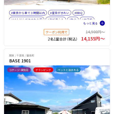
#東京から車で３時間以内
#星空がきれい
#BBQ
#10人以上で泊まれる宿
#海が見える
#釣り
#女子旅
#ファミリー
#バケーションレンタル
14,900円〜
クーポン利用で
14,155円〜
2名1室合計（税込）
関東 / 千葉県 / 鋸南町
BASE 1901
コテージ・貸別荘
グランピング
ペットと泊まれる