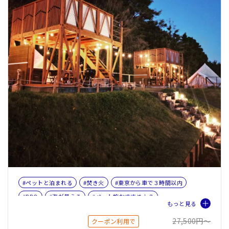
#ペットと泊まれる
#焚き火
#東京から車で３時間以内
#BBQ
#海が見える
#ペット旅おすすめ☆３
27,500円〜
クーポン利用で