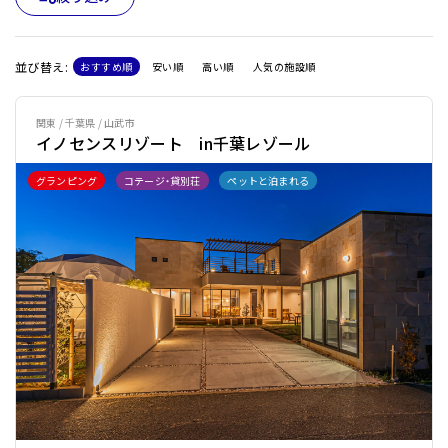
並び替え:
おすすめ順
安い順
高い順
人気の施設順
関東 / 千葉県 / 山武市
イノセンスリゾート in千葉レゾール
グランピング
コテージ・貸別荘
ペットと泊まれる