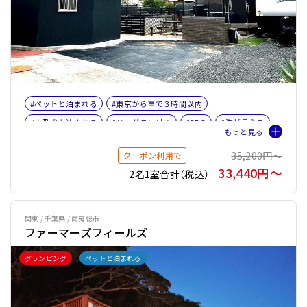
#ペットと泊まれる
#東京から車で３時間以内
#大型犬も泊まれる
#ドッグラン付き
#BBQ
#海が見える
#ファミリー
#トレーラーハウス
#バケーションレンタル
35,200円〜
クーポン利用で
#ペット旅おすすめ☆４
#プライベートサウナ
#バレルサウナ
33,440円〜
2名1室合計（税込）
関東 / 千葉県 / 南房総市
ファーマーズフィールズ
グランピング
ペットと泊まれる