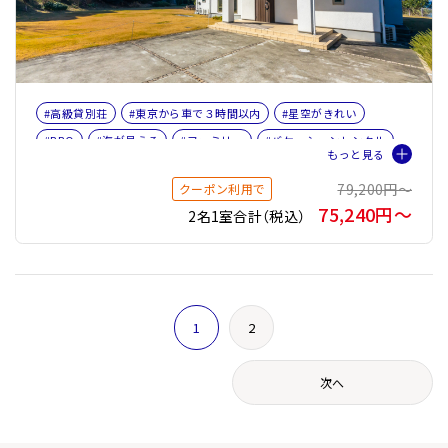
#高級貸別荘
#東京から車で３時間以内
#星空がきれい
#BBQ
#海が見える
#ファミリー
#バケーションレンタル
79,200円〜
クーポン利用で
75,240円〜
2名1室合計（税込）
1
2
次へ