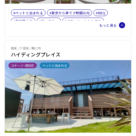
#ペットと泊まれる
#東京から車で３時間以内
#BBQ
#海が見える
#ファミリー
#バケーションレンタル
#ペット旅おすすめ☆３
関東 / 千葉県 / 鴨川市
ハイディングプレイス
コテージ・貸別荘
ペットと泊まれる