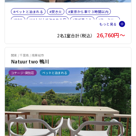
#ペットと泊まれる
#焚き火
#東京から車で３時間以内
#BBQ
#10人以上で泊まれる宿
#海が見える
#ファミリー
26,760円〜
2名1室合計（税込）
関東 / 千葉県 / 南房総市
Natuur two 鴨川
コテージ・貸別荘
ペットと泊まれる