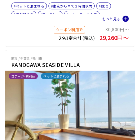
#ペットと泊まれる
#東京から車で３時間以内
#BBQ
#海が見える
#ファミリー
#トレーラーハウス
#バケーションレンタル
#ペット旅おすすめ☆３
30,800円〜
クーポン利用で
29,260円〜
2名1室合計（税込）
関東 / 千葉県 / 鴨川市
KAMOGAWA SEASIDE VILLA
コテージ・貸別荘
ペットと泊まれる