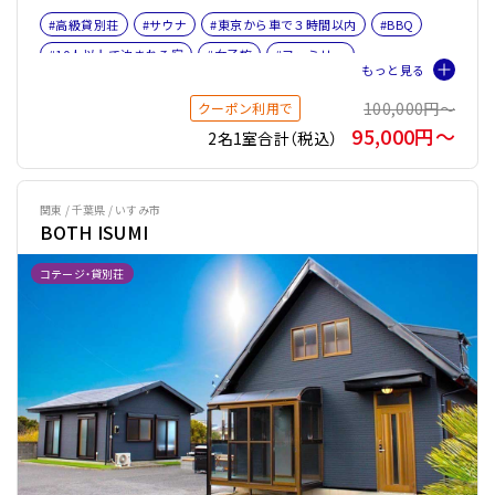
#高級貸別荘
#サウナ
#東京から車で３時間以内
#BBQ
#10人以上で泊まれる宿
#女子旅
#ファミリー
#バケーションレンタル
#プライベートサウナ
100,000円〜
クーポン利用で
95,000円〜
2名1室合計（税込）
関東 / 千葉県 / いすみ市
BOTH ISUMI
コテージ・貸別荘