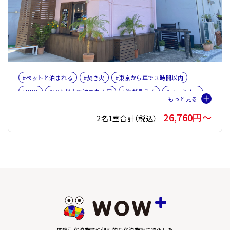
#ペットと泊まれる
#焚き火
#東京から車で３時間以内
#BBQ
#10人以上で泊まれる宿
#海が見える
#ファミリー
26,760円〜
2名1室合計（税込）
体験型宿泊施設や個性的な宿泊施設に特化した