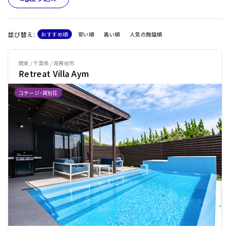
並び替え:
おすすめ順
安い順
高い順
人気の施設順
関東 / 千葉県 / 南房総市
Retreat Villa Aym
コテージ・貸別荘