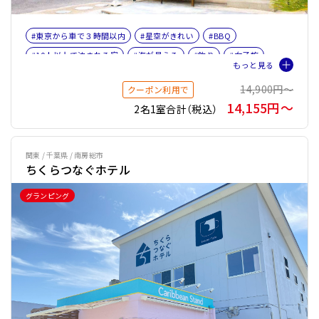
#東京から車で３時間以内
#星空がきれい
#BBQ
#10人以上で泊まれる宿
#海が見える
#釣り
#女子旅
#ファミリー
#バケーションレンタル
14,900円〜
クーポン利用で
14,155円〜
2名1室合計（税込）
関東 / 千葉県 / 南房総市
ちくらつなぐホテル
グランピング