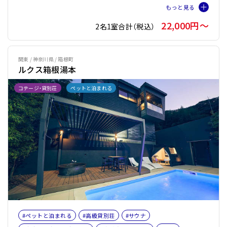
#ペット旅おすすめ☆４
22,000円〜
2名1室合計（税込）
関東 / 神奈川県 / 箱根町
ルクス箱根湯本
コテージ・貸別荘
ペットと泊まれる
#ペットと泊まれる
#高級貸別荘
#サウナ