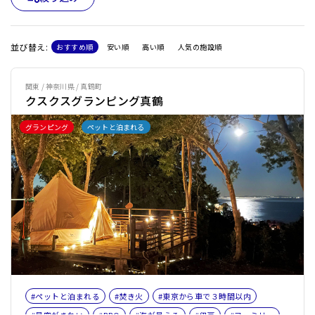
並び替え:
おすすめ順
安い順
高い順
人気の施設順
関東 / 神奈川県 / 真鶴町
クスクスグランピング真鶴
グランピング
ペットと泊まれる
#ペットと泊まれる
#焚き火
#東京から車で３時間以内
#星空がきれい
#BBQ
#海が見える
#伊豆
#ファミリー