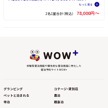
#東京から車で３時間以内
#大型犬も泊まれる
#BBQ
#ファミリー
#バケーションレンタル
#ペット旅おすすめ☆４
78,000円〜
2名1室合計（税込）
#プライベートサウナ
#テントサウナ
体験型宿泊施設や個性的な宿泊施設に特化した
宿泊予約サイトWOW+
グランピング
コテージ・貸別荘
ペットと泊まれる
農泊
寺泊
離島泊