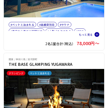
#ペットと泊まれる
#高級貸別荘
#サウナ
#東京から車で３時間以内
#大型犬も泊まれる
#BBQ
#ファミリー
#バケーションレンタル
#ペット旅おすすめ☆４
78,000円〜
2名1室合計（税込）
#プライベートサウナ
#テントサウナ
関東 / 神奈川県 / 湯河原町
THE BASE GLAMPING YUGAWARA
グランピング
ペットと泊まれる