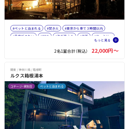
#ペットと泊まれる
#焚き火
#東京から車で３時間以内
#星空がきれい
#BBQ
#海が見える
#伊豆
#ファミリー
#ペット旅おすすめ☆４
22,000円〜
2名1室合計（税込）
関東 / 神奈川県 / 箱根町
ルクス箱根湯本
コテージ・貸別荘
ペットと泊まれる