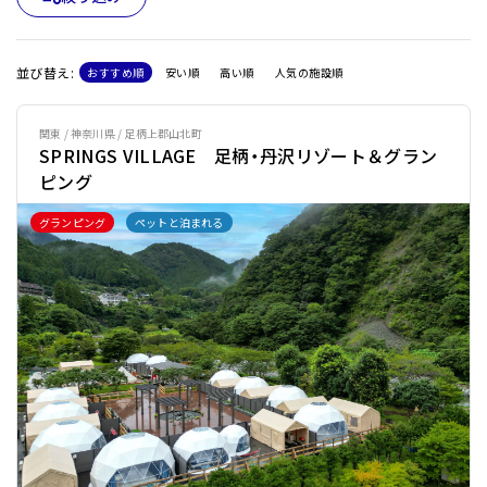
並び替え:
おすすめ順
安い順
高い順
人気の施設順
関東 / 神奈川県 / 足柄上郡山北町
SPRINGS VILLAGE 足柄・丹沢リゾート＆グラン
ピング
グランピング
ペットと泊まれる