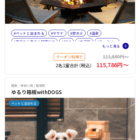
#ペットと泊まれる
#サウナ
#焚き火
#温泉
#東京から車で３時間以内
#BBQ
#女子旅
#ファミリー
#ペット旅おすすめ☆４
#プライベートサウナ
#バレルサウナ
121,880円〜
クーポン利用で
115,786円〜
2名1室合計（税込）
関東 / 神奈川県 / 箱根町
ゆるり箱根withDOGS
ペットと泊まれる