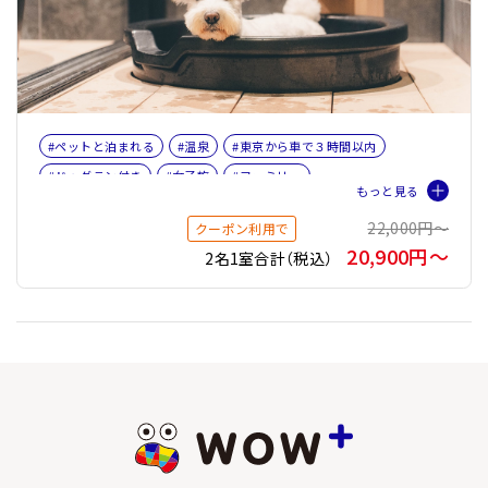
#ペットと泊まれる
#温泉
#東京から車で３時間以内
#ドッグラン付き
#女子旅
#ファミリー
#ペット旅おすすめ☆5
#Relo Hotels&Resorts
22,000円〜
クーポン利用で
20,900円〜
2名1室合計（税込）