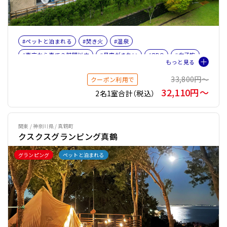
#ペットと泊まれる
#焚き火
#温泉
#東京から車で３時間以内
#星空がきれい
#BBQ
#女子旅
#ファミリー
#ペット旅おすすめ☆４
33,800円〜
クーポン利用で
32,110円〜
2名1室合計（税込）
関東 / 神奈川県 / 真鶴町
クスクスグランピング真鶴
グランピング
ペットと泊まれる