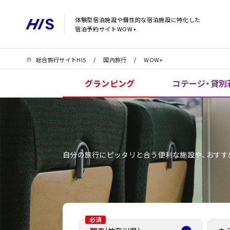
体験型宿泊施設や個性的な宿泊施設に特化した
宿泊予約サイトWOW+
総合旅行サイトHIS
国内旅行
WOW+
グランピング
コテージ・貸別
自分の旅行にピッタリと合う便利な施設や、おすす