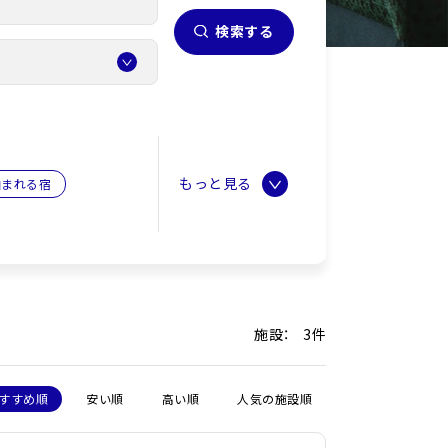
検索する
泊まれる宿
施設： 3件
すすめ順
安い順
高い順
人気の施設順