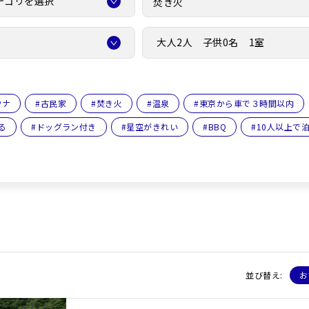
テゴリを選択
大人2人 子供0名 1室
ウナ
#
古民家
#
焚き火
#
温泉
#
東京から車で３時間以内
る
#
ドッグラン付き
#
星空がきれい
#
BBQ
#
10人以上で
並び替え:
お