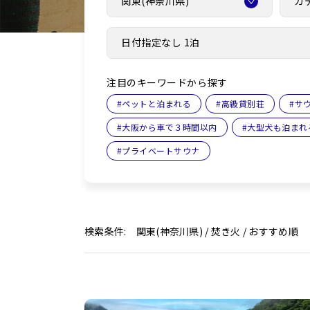
関東(神奈川県)
カ
日付指定なし 1泊
注目のキーワードから探す
#
ペットと泊まれる
#
高級貸別荘
#
サ
#
大阪から車で３時間以内
#
大型犬も泊まれ
#
プライベートサウナ
検索条件: 関東(神奈川県) / 焚き火 / おすすめ順