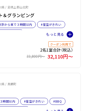
奈川県 / 足柄上郡山北町
ゾート＆グランピング
東京から車で３時間以内
#星空がきれい
旅おすすめ☆４
クーポン利用で
2名1室合計（税込）
32,110円〜
33,800円〜
川県 / 真鶴町
で３時間以内
#星空がきれい
#BBQ
ット旅おすすめ☆４