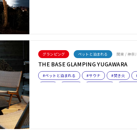
グランピング
ペットと泊まれる
関東 / 神奈
THE BASE GLAMPING YUGAWARA
#ペットと泊まれる
#サウナ
#焚き火
#BBQ
#女子旅
#ファミリー
#ペット
#バレルサウナ