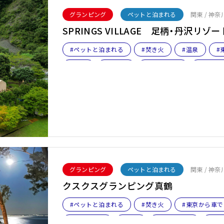
グランピング
ペットと泊まれる
関東 / 神
SPRINGS VILLAGE 足柄・丹沢リ
#ペットと泊まれる
#焚き火
#温泉
#
#BBQ
#女子旅
#ファミリー
#ペット
グランピング
ペットと泊まれる
関東 / 神奈
クスクスグランピング真鶴
#ペットと泊まれる
#焚き火
#東京から車
#海が見える
#伊豆
#ファミリー
#ペ