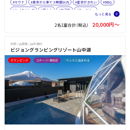
#サウナ
#東京から車で３時間以内
#星空がきれい
#BBQ
#サイクリング
#富士山
#女子旅
#ファミリー
#サウナオプション有り
#バレルサウナ
#本格サウナ小屋
20,000円〜
2名1室合計（税込）
中部 / 山梨県 / 山中湖村
ビジョングランピングリゾート山中湖
グランピング
コテージ・貸別荘
ペットと泊まれる