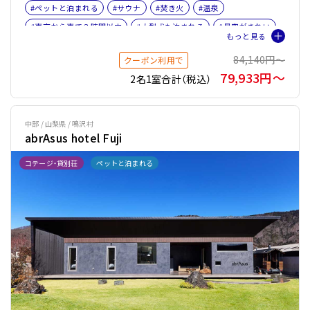
#ペットと泊まれる
#サウナ
#焚き火
#温泉
#東京から車で３時間以内
#大型犬も泊まれる
#星空がきれい
#BBQ
#名古屋から車で３時間以内
#サイクリング
#富士山
84,140円〜
クーポン利用で
#女子旅
#ファミリー
#バケーションレンタル
79,933円〜
2名1室合計（税込）
#ペット旅おすすめ☆４
#プライベートサウナ
#テントサウナ
中部 / 山梨県 / 鳴沢村
abrAsus hotel Fuji
コテージ・貸別荘
ペットと泊まれる