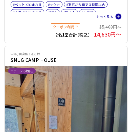
#ペットと泊まれる
#サウナ
#東京から車で３時間以内
#大型犬も泊まれる
#BBQ
#富士山
#女子旅
#ファミリー
#ペット旅おすすめ☆４
#プライベートサウナ
15,400円〜
クーポン利用で
#バレルサウナ
14,630円〜
2名1室合計（税込）
中部 / 山梨県 / 道志村
SNUG CAMP HOUSE
コテージ・貸別荘