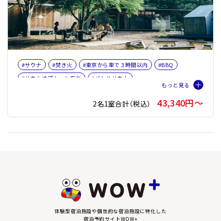
#サウナ
#焚き火
#東京から車で３時間以内
#BBQ
#サウナオプション有り
#バレルサウナ
43,340円〜
2名1室合計（税込）
体験型宿泊施設や個性的な宿泊施設に特化した
宿泊予約サイトWOW+