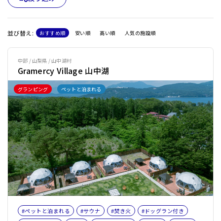
並び替え:
おすすめ順
安い順
高い順
人気の施設順
中部 / 山梨県 / 山中湖村
Gramercy Village 山中湖
グランピング
ペットと泊まれる
#ペットと泊まれる
#サウナ
#焚き火
#ドッグラン付き