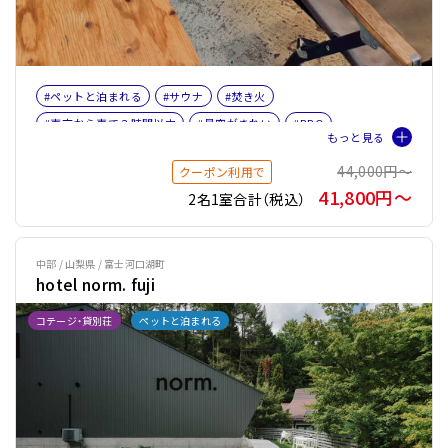
#ペットと泊まれる
#サウナ
#焚き火
#東京から車で３時間以内
#星空がきれい
#BBQ
#10人以上で泊まれる宿
#釣り
#ファミリー
44,000円〜
クーポン利用で
#バケーションレンタル
#薪ストーブ
#薪ストーブOR暖炉
41,800円〜
2名1室合計（税込）
#サウナオプション有り
#テントサウナ
中部 / 山梨県 / 富士河口湖町
hotel norm. fuji
コテージ・貸別荘
ペットと泊まれる