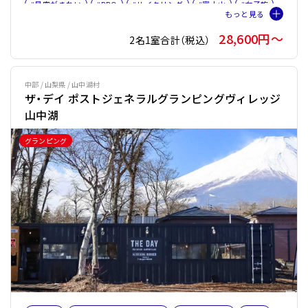
#星空がきれい
#BBQ
#サイクリング
#富士山
#女子旅
#ファミリー
#トレーラーハウス
#ペット旅おすすめ☆４
28,600円〜
2名1室合計（税込）
#サウナオプション有り
#バレルサウナ
中部 / 山梨県 / 山中湖村
ザ・デイ ポストジェネラルグランピングヴィレッジ
山中湖
グランピング