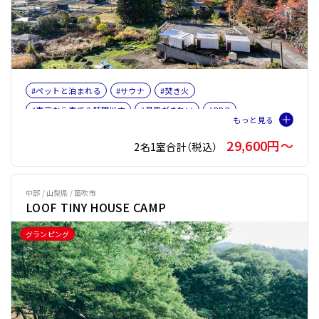
#ペットと泊まれる
#サウナ
#焚き火
#東京から車で３時間以内
#星空がきれい
#BBQ
#名古屋から車で３時間以内
#富士山
#女子旅
#ファミリー
29,600円〜
2名1室合計（税込）
#サウナオプション有り
#バレルサウナ
中部 / 山梨県 / 笛吹市
LOOF TINY HOUSE CAMP
グランピング