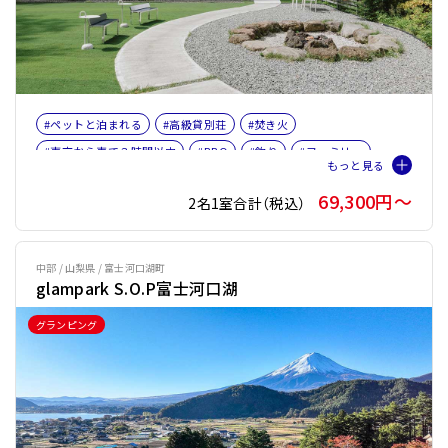
#ペットと泊まれる
#高級貸別荘
#焚き火
#東京から車で３時間以内
#BBQ
#釣り
#ファミリー
#バケーションレンタル
#ペット旅おすすめ☆３
69,300円〜
2名1室合計（税込）
#サウナオプション有り
#テントサウナ
中部 / 山梨県 / 富士河口湖町
glampark S.O.P富士河口湖
グランピング