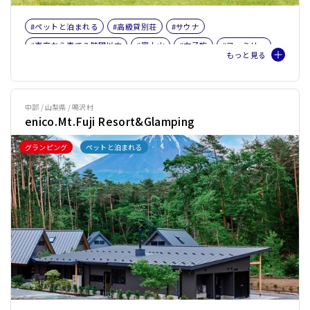
#ペットと泊まれる
#高級貸別荘
#サウナ
#東京から車で３時間以内
#富士山
#女子旅
#ファミリー
#バケーションレンタル
#ペット旅おすすめ☆３
#プライベートサウナ
#本格サウナ小屋
中部 / 山梨県 / 鳴沢村
enico.Mt.Fuji Resort&Glamping
グランピング
ペットと泊まれる