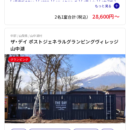
#星空がきれい
#BBQ
#サイクリング
#富士山
#女子旅
#ファミリー
#トレーラーハウス
#ペット旅おすすめ☆４
28,600円〜
2名1室合計（税込）
#サウナオプション有り
#バレルサウナ
中部 / 山梨県 / 山中湖村
ザ・デイ ポストジェネラルグランピングヴィレッジ
山中湖
グランピング