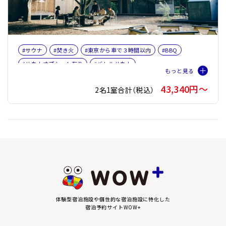
#サウナ
#焚き火
#東京から車で３時間以内
#BBQ
#サウナオプション有り
#バレルサウナ
43,340円〜
2名1室合計（税込）
体験型宿泊施設や個性的な宿泊施設に特化した
宿泊予約サイトWOW+