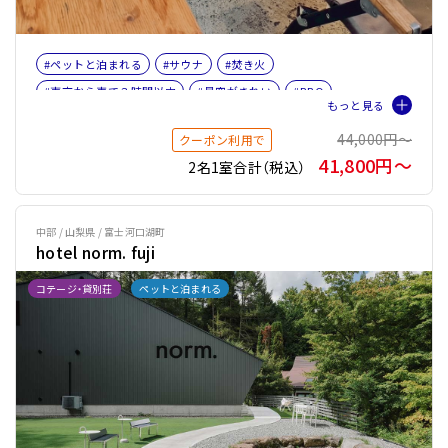
#ペットと泊まれる
#サウナ
#焚き火
#東京から車で３時間以内
#星空がきれい
#BBQ
#10人以上で泊まれる宿
#釣り
#ファミリー
44,000円〜
クーポン利用で
#バケーションレンタル
#薪ストーブ
#薪ストーブOR暖炉
41,800円〜
2名1室合計（税込）
#サウナオプション有り
#テントサウナ
中部 / 山梨県 / 富士河口湖町
hotel norm. fuji
コテージ・貸別荘
ペットと泊まれる