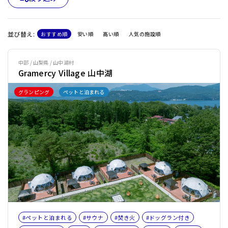
並び替え:
おすすめ順
安い順
高い順
人気の施設順
中部 / 山梨県 / 山中湖村
Gramercy Village 山中湖
グランピング
ペットと泊まれる
#ペットと泊まれる
#サウナ
#焚き火
#ドッグラン付き