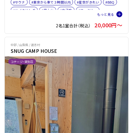
#サウナ
#東京から車で３時間以内
#星空がきれい
#BBQ
#サイクリング
#富士山
#女子旅
#ファミリー
#サウナオプション有り
#バレルサウナ
#本格サウナ小屋
20,000円〜
2名1室合計（税込）
中部 / 山梨県 / 道志村
SNUG CAMP HOUSE
コテージ・貸別荘