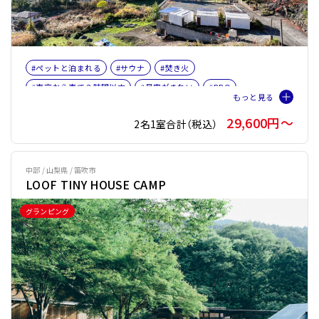
#ペットと泊まれる
#サウナ
#焚き火
#東京から車で３時間以内
#星空がきれい
#BBQ
#名古屋から車で３時間以内
#富士山
#女子旅
#ファミリー
29,600円〜
2名1室合計（税込）
#サウナオプション有り
#バレルサウナ
中部 / 山梨県 / 笛吹市
LOOF TINY HOUSE CAMP
グランピング