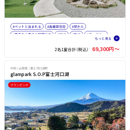
#ペットと泊まれる
#高級貸別荘
#焚き火
#東京から車で３時間以内
#BBQ
#釣り
#ファミリー
#バケーションレンタル
#ペット旅おすすめ☆３
69,300円〜
2名1室合計（税込）
#サウナオプション有り
#テントサウナ
中部 / 山梨県 / 富士河口湖町
glampark S.O.P富士河口湖
グランピング