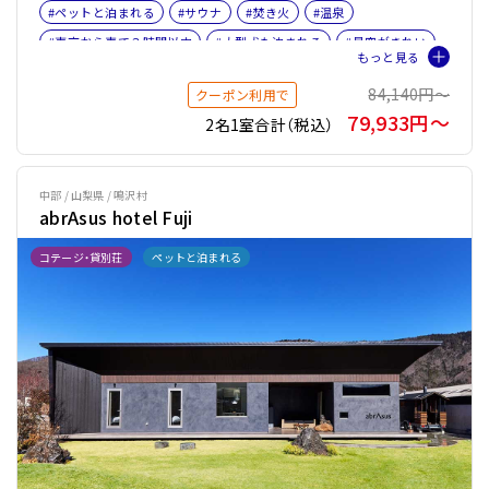
#ペットと泊まれる
#サウナ
#焚き火
#温泉
#東京から車で３時間以内
#大型犬も泊まれる
#星空がきれい
#BBQ
#名古屋から車で３時間以内
#サイクリング
#富士山
84,140円〜
クーポン利用で
#女子旅
#ファミリー
#バケーションレンタル
79,933円〜
2名1室合計（税込）
#ペット旅おすすめ☆４
#プライベートサウナ
#テントサウナ
中部 / 山梨県 / 鳴沢村
abrAsus hotel Fuji
コテージ・貸別荘
ペットと泊まれる