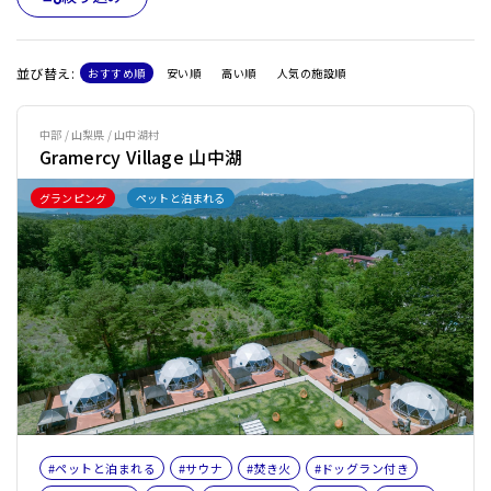
並び替え:
おすすめ順
安い順
高い順
人気の施設順
中部 / 山梨県 / 山中湖村
Gramercy Village 山中湖
グランピング
ペットと泊まれる
#ペットと泊まれる
#サウナ
#焚き火
#ドッグラン付き