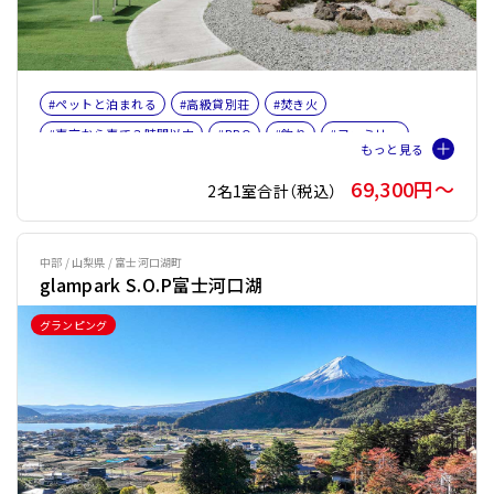
#ペットと泊まれる
#高級貸別荘
#焚き火
#東京から車で３時間以内
#BBQ
#釣り
#ファミリー
#バケーションレンタル
#ペット旅おすすめ☆３
69,300円〜
2名1室合計（税込）
#サウナオプション有り
#テントサウナ
中部 / 山梨県 / 富士河口湖町
glampark S.O.P富士河口湖
グランピング