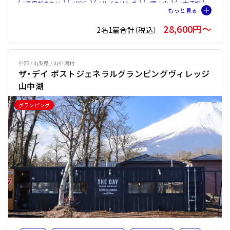
#星空がきれい
#BBQ
#サイクリング
#富士山
#女子旅
#ファミリー
#トレーラーハウス
#ペット旅おすすめ☆４
28,600円〜
2名1室合計（税込）
#サウナオプション有り
#バレルサウナ
中部 / 山梨県 / 山中湖村
ザ・デイ ポストジェネラルグランピングヴィレッジ
山中湖
グランピング