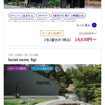
#ペットと泊まれる
#サウナ
#東京から車で３時間以内
#大型犬も泊まれる
#BBQ
#富士山
#女子旅
#ファミリー
#ペット旅おすすめ☆４
#プライベートサウナ
15,400円〜
クーポン利用で
#バレルサウナ
14,630円〜
2名1室合計（税込）
中部 / 山梨県 / 富士河口湖町
hotel norm. fuji
コテージ・貸別荘
ペットと泊まれる