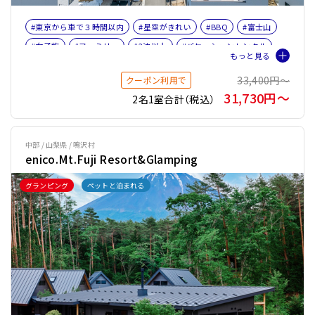
#東京から車で３時間以内
#星空がきれい
#BBQ
#富士山
#女子旅
#ファミリー
#2泊以上
#バケーションレンタル
33,400円〜
クーポン利用で
31,730円〜
2名1室合計（税込）
中部 / 山梨県 / 鳴沢村
enico.Mt.Fuji Resort&Glamping
グランピング
ペットと泊まれる