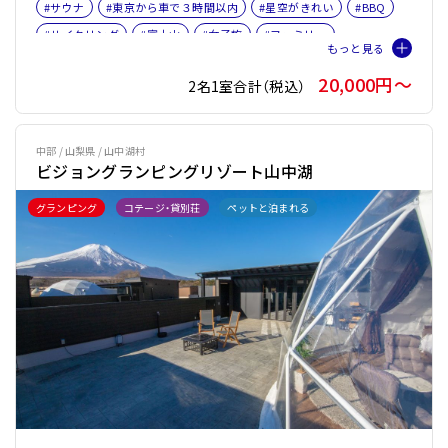
#サウナ
#東京から車で３時間以内
#星空がきれい
#BBQ
#サイクリング
#富士山
#女子旅
#ファミリー
#サウナオプション有り
#バレルサウナ
#本格サウナ小屋
20,000円〜
2名1室合計（税込）
中部 / 山梨県 / 山中湖村
ビジョングランピングリゾート山中湖
グランピング
コテージ・貸別荘
ペットと泊まれる