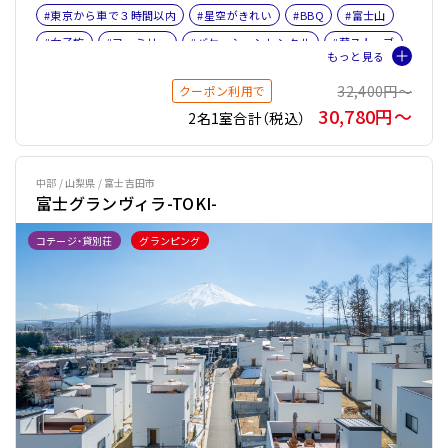
#東京から車で３時間以内
#星空がきれい
#BBQ
#富士山
#女子旅
#ファミリー
#バケーションレンタル
#薪ストーブ
#薪ストーブOR暖炉
32,400円〜
クーポン利用で
30,780円〜
2名1室合計（税込）
中部 / 山梨県 / 富士吉田市
富士グランヴィラ-TOKI-
コテージ・貸別荘
グランピング