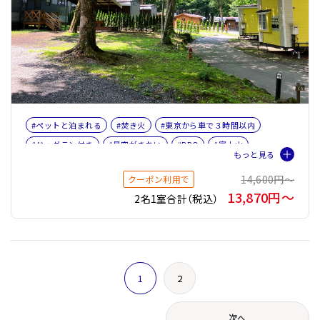
#ペットと泊まれる
#焚き火
#東京から車で３時間以内
#ドッグラン付き
#星空がきれい
#BBQ
#富士山
#女子旅
#ファミリー
#トレーラーハウス
14,600円〜
クーポン利用で
13,870円〜
2名1室合計（税込）
1
2
次へ