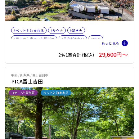
#ペットと泊まれる
#サウナ
#焚き火
#東京から車で３時間以内
#星空がきれい
#BBQ
#名古屋から車で３時間以内
#富士山
#女子旅
#ファミリー
29,600円〜
2名1室合計（税込）
#サウナオプション有り
#バレルサウナ
中部 / 山梨県 / 富士吉田市
PICA富士吉田
コテージ・貸別荘
ペットと泊まれる