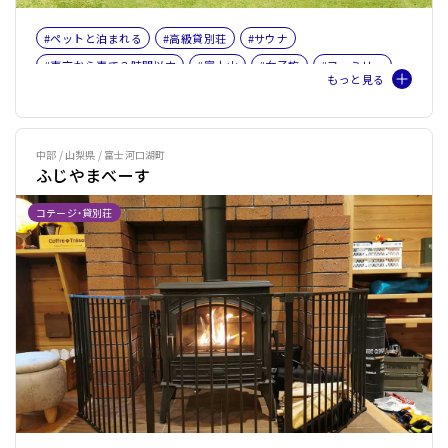
#ペットと泊まれる
#高級貸別荘
#サウナ
#東京から車で３時間以内
#富士山
#女子旅
#ファミリー
#バケーションレンタル
#ペット旅おすすめ☆３
#プライベートサウナ
#本格サウナ小屋
中部 / 山梨県 / 富士河口湖町
ふじやまべーす
コテージ・貸別荘