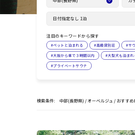
中部(長野県)
カ
日付指定なし 1泊
注目のキーワードから探す
#
ペットと泊まれる
#
高級貸別荘
#
サ
#
大阪から車で３時間以内
#
大型犬も泊まれ
#
プライベートサウナ
検索条件: 中部(長野県) / オーベルジュ / おすすめ