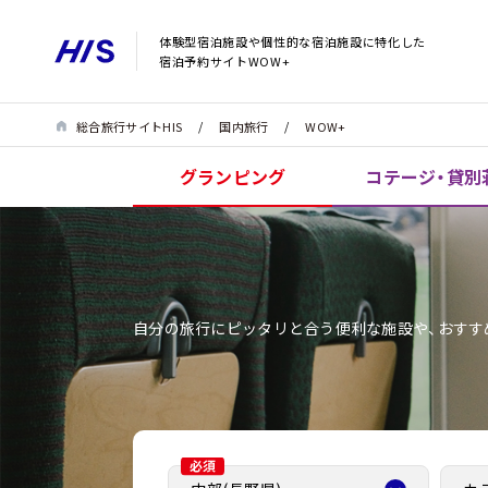
体験型宿泊施設や個性的な宿泊施設に特化した
宿泊予約サイトWOW+
総合旅行サイトHIS
国内旅行
WOW+
グランピング
コテージ・貸別
自分の旅行にピッタリと合う便利な施設や、おすす