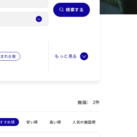
検索する
泊まれる宿
施設： 2件
すすめ順
安い順
高い順
人気の施設順