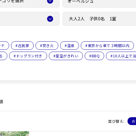
テゴリを選択
大人2人 子供0名 1室
ウナ
#
古民家
#
焚き火
#
温泉
#
東京から車で３時間以内
る
#
ドッグラン付き
#
星空がきれい
#
BBQ
#
10人以上で
順
並び替え:
お