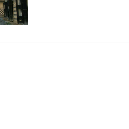
#薪ストーブOR暖炉