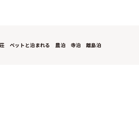
荘
ペットと泊まれる
農泊
寺泊
離島泊
会員規約
お問い合わせ
報
旅行業約款・条件書