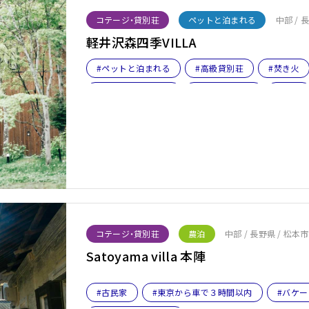
コテージ・貸別荘
ペットと泊まれる
中部 / 
軽井沢森四季VILLA
#ペットと泊まれる
#高級貸別荘
#焚き火
#大型犬も泊まれる
#星空がきれい
#BBQ
#ファミリー
#2泊以上
#バケーションレン
#薪ストーブ
#薪ストーブOR暖炉
コテージ・貸別荘
農泊
中部 / 長野県 / 松本市
Satoyama villa 本陣
#古民家
#東京から車で３時間以内
#バケ