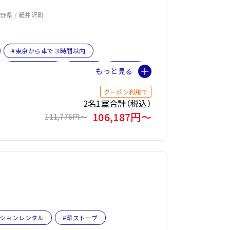
長野県 / 軽井沢町
#東京から車で３時間以内
#オーベルジュ
#軽井沢
#女子旅
タル
#ペット旅おすすめ☆5
#暖炉
クーポン利用で
2名1室合計（税込）
106,187円〜
111,776円〜
ーションレンタル
#薪ストーブ