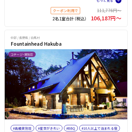
#BBQ
#オーベルジュ
#軽井沢
#女子旅
#ファミリー
111,776円〜
クーポン利用で
#2泊以上
#バケーションレンタル
#ペット旅おすすめ☆5
106,187円〜
2名1室合計（税込）
#暖炉
#薪ストーブ
#薪ストーブOR暖炉
中部 / 長野県 / 白馬村
Fountainhead Hakuba
コテージ・貸別荘
#高級貸別荘
#星空がきれい
#BBQ
#10人以上で泊まれる宿