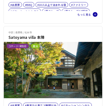
#古民家
#BBQ
#10人以上で泊まれる宿
#ファミリー
#バケーションレンタル
#薪ストーブ
#薪ストーブOR暖炉
中部 / 長野県 / 松本市
Satoyama villa 本陣
コテージ・貸別荘
農泊
#古民家
#東京から車で３時間以内
#バケーションレンタル