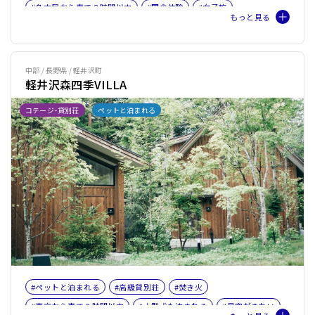
#名古屋から車で３時間以内
#田舎体験
#女子旅
#ファミリー
#バケーションレンタル
#薪ストーブ
#薪ストーブOR暖炉
中部 / 長野県 / 軽井沢町
軽井沢森四季VILLA
コテージ・貸別荘
ペットと泊まれる
#ペットと泊まれる
#高級貸別荘
#焚き火
#東京から車で３時間以内
#大型犬も泊まれる
#星空がきれい