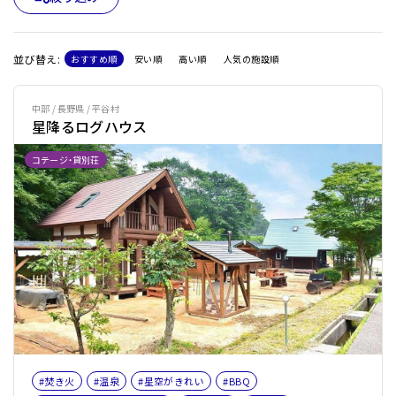
並び替え:
おすすめ順
安い順
高い順
人気の施設順
中部 / 長野県 / 平谷村
星降るログハウス
コテージ・貸別荘
#焚き火
#温泉
#星空がきれい
#BBQ