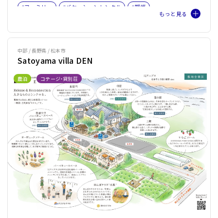
#ファミリー
#バケーションレンタル
#暖炉
#薪ストーブOR暖炉
中部 / 長野県 / 松本市
Satoyama villa DEN
農泊
コテージ・貸別荘