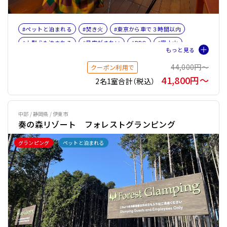
#ペットと泊まれる
#焚き火
#東京から車で３時間以内
#大型犬も泊まれる
#星空がきれい
#BBQ
#富士山
#女子旅
#ファミリー
#ペット旅おすすめ☆４
44,000円〜
クーポン利用で
41,800円〜
2名1室合計（税込）
中部 / 静岡県 / 伊東市
奏の森リゾート フォレストグランピング
グランピング
ペットと泊まれる