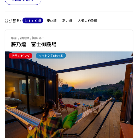
並び替え:
おすすめ順
安い順
高い順
人気の施設順
中部 / 静岡県 / 御殿場市
藤乃煌 富士御殿場
グランピング
ペットと泊まれる