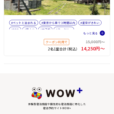
#ペットと泊まれる
#東京から車で３時間以内
#星空がきれい
#BBQ
#富士山
#女子旅
#ファミリー
#トレーラーハウス
15,000円〜
クーポン利用で
14,250円〜
2名1室合計（税込）
体験型宿泊施設や個性的な宿泊施設に特化した
宿泊予約サイトWOW+