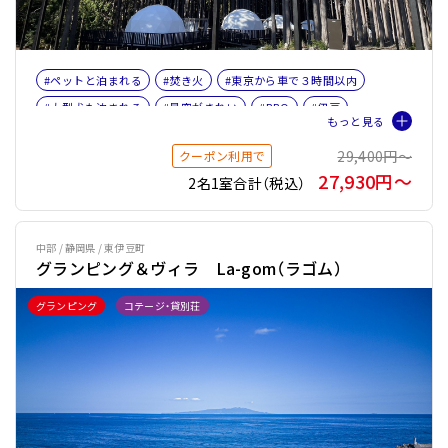
#ペットと泊まれる
#焚き火
#東京から車で３時間以内
#大型犬も泊まれる
#星空がきれい
#BBQ
#伊豆
#女子旅
#ファミリー
#ペット旅おすすめ☆３
29,400円〜
クーポン利用で
27,930円〜
2名1室合計（税込）
中部 / 静岡県 / 東伊豆町
グランピング＆ヴィラ La-gom（ラゴム）
グランピング
コテージ・貸別荘