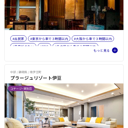
#古民家
#東京から車で３時間以内
#大阪から車で３時間以内
#星空がきれい
#BBQ
#名古屋から車で３時間以内
#田舎体験
#富士山
#女子旅
#ファミリー
中部 / 静岡県 / 南伊豆町
プラージュリゾート伊豆
コテージ・貸別荘