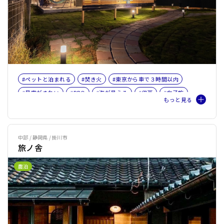
#ペットと泊まれる
#焚き火
#東京から車で３時間以内
#星空がきれい
#BBQ
#海が見える
#伊豆
#女子旅
#ファミリー
#ペット旅おすすめ☆４
中部 / 静岡県 / 掛川市
旅ノ舎
農泊