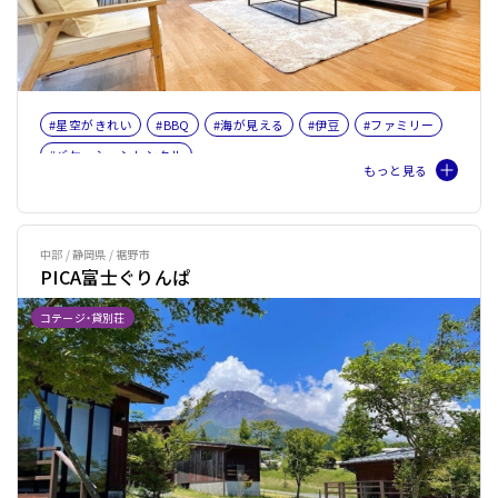
#星空がきれい
#BBQ
#海が見える
#伊豆
#ファミリー
#バケーションレンタル
中部 / 静岡県 / 裾野市
PICA富士ぐりんぱ
コテージ・貸別荘