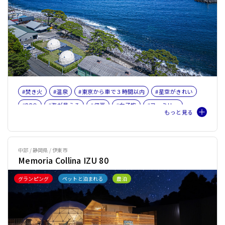
#焚き火
#温泉
#東京から車で３時間以内
#星空がきれい
#BBQ
#海が見える
#伊豆
#女子旅
#ファミリー
#バケーションレンタル
中部 / 静岡県 / 伊東市
Memoria Collina IZU 80
グランピング
ペットと泊まれる
農泊