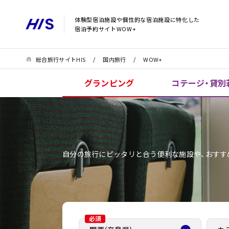
体験型宿泊施設や個性的な宿泊施設に特化した
宿泊予約サイトWOW+
総合旅行サイトHIS
国内旅行
WOW+
グランピング
コテージ・貸別
自分の旅行にピッタリと合う便利な施設や、おすす