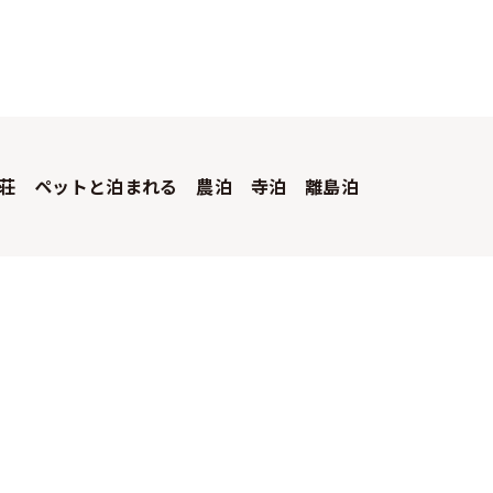
荘
ペットと泊まれる
農泊
寺泊
離島泊
会員規約
お問い合わせ
報
旅行業約款・条件書