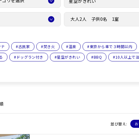
テゴリを選択
大人2人 子供0名 1室
ウナ
#
古民家
#
焚き火
#
温泉
#
東京から車で３時間以内
る
#
ドッグラン付き
#
星空がきれい
#
BBQ
#
10人以上で
め順
並び替え:
お