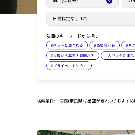
関西(奈良県)
カ
日付指定なし 1泊
注目のキーワードから探す
#
ペットと泊まれる
#
高級貸別荘
#
サ
#
大阪から車で３時間以内
#
大型犬も泊まれ
#
プライベートサウナ
検索条件: 関西(奈良県) / 星空がきれい / おすす