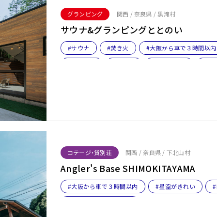
グランピング
関西 / 奈良県 / 黒滝村
サウナ&グランピングととのい
#サウナ
#焚き火
#大阪から車で３時間以内
#田舎体験
#女子旅
#ファミリー
#プ
コテージ・貸別荘
関西 / 奈良県 / 下北山村
Angler's Base SHIMOKITAYAMA
#大阪から車で３時間以内
#星空がきれい
#
#バケーションレンタル