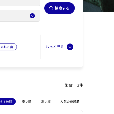
検索する
泊まれる宿
施設： 2件
すすめ順
安い順
高い順
人気の施設順