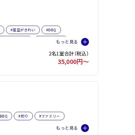
#星空がきれい
#BBQ
ライベートサウナ
#バレルサウナ
2名1室合計（税込）
35,000円〜
BBQ
#釣り
#ファミリー