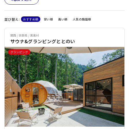
並び替え:
おすすめ順
安い順
高い順
人気の施設順
関西 / 奈良県 / 黒滝村
サウナ&グランピングととのい
グランピング