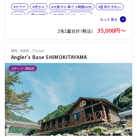
#サウナ
#焚き火
#大阪から車で３時間以内
#星空がきれい
#BBQ
#田舎体験
#女子旅
#ファミリー
#プライベートサウナ
#バレルサウナ
35,000円〜
2名1室合計（税込）
関西 / 奈良県 / 下北山村
Angler's Base SHIMOKITAYAMA
コテージ・貸別荘