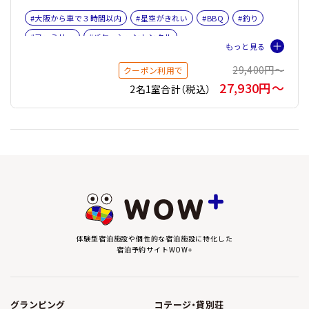
#大阪から車で３時間以内
#星空がきれい
#BBQ
#釣り
#ファミリー
#バケーションレンタル
29,400円〜
クーポン利用で
27,930円〜
2名1室合計（税込）
体験型宿泊施設や個性的な宿泊施設に特化した
宿泊予約サイトWOW+
グランピング
コテージ・貸別荘