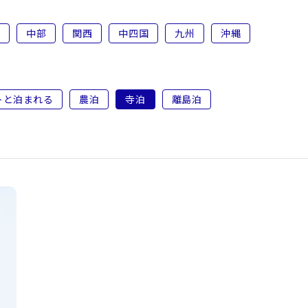
陸
中部
関西
中四国
九州
沖縄
トと泊まれる
農泊
寺泊
離島泊