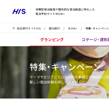
体験型宿泊施設や個性的な宿泊施設に特化した
宿泊予約サイトWOW+
総合旅行サイトHIS
国内旅行
WOW+
特集・キャンペーン
グランピング
コテージ・貸別
特集・キャンペーン
テーマやエリアごとにWOW+が厳選した施設をご
新しい宿泊体験を探してみませんか。