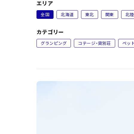
エリア
全国
北海道
東北
関東
北
カテゴリー
グランピング
コテージ・貸別荘
ペッ