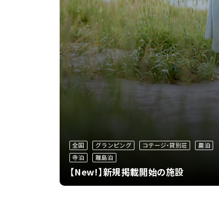
全国
グランピング
コテージ・貸別荘
農泊
寺泊
離島泊
【New!】新規掲載開始の施設