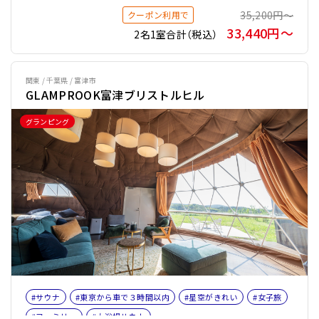
35,200円〜
クーポン利用で
#ペット旅おすすめ☆４
#プライベートサウナ
#バレルサウナ
33,440円〜
2名1室合計（税込）
関東 / 千葉県 / 富津市
GLAMPROOK富津ブリストルヒル
グランピング
#サウナ
#東京から車で３時間以内
#星空がきれい
#女子旅
#ファミリー
#大浴場サウナ