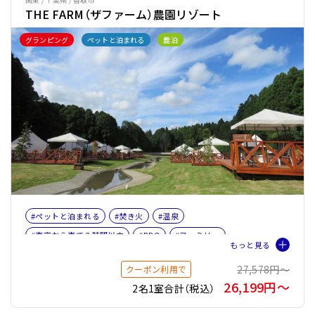
THE FARM（ザファーム）農園リゾート
グランピング
ペットと泊まれる
農泊
#ペットと泊まれる
#焚き火
#温泉
#東京から車で３時間以内
#BBQ
#ファミリー
#ペット旅おすすめ☆３
#サウナオプション有り
27,578円〜
クーポン利用で
#テントサウナ
26,199円〜
2名1室合計（税込）