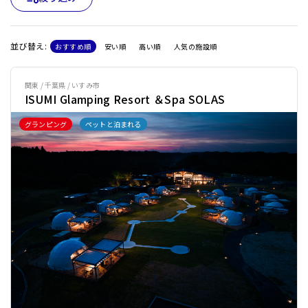
並び替え:
おすすめ順
安い順
高い順
人気の施設順
関東 / 千葉県 / いすみ市
ISUMI Glamping Resort ＆Spa SOLAS
グランピング
ペットと泊まれる