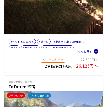
#ペットと泊まれる
#焚き火
#東京から車で３時間以内
#BBQ
#海が見える
#ペット旅おすすめ☆３
27,500円〜
クーポン利用で
26,125円〜
2名1室合計（税込）
関東 / 千葉県 / 御宿町
ToTotree 御宿
グランピング
ペットと泊まれる