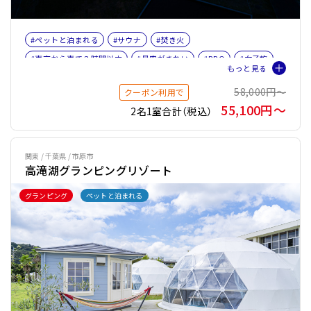
#ペットと泊まれる
#サウナ
#焚き火
#東京から車で３時間以内
#星空がきれい
#BBQ
#女子旅
#ファミリー
#ペット旅おすすめ☆４
#サウナオプション有り
58,000円〜
クーポン利用で
#テントサウナ
55,100円〜
2名1室合計（税込）
関東 / 千葉県 / 市原市
高滝湖グランピングリゾート
グランピング
ペットと泊まれる