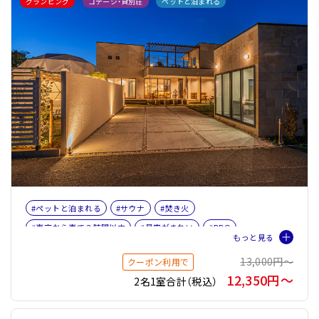
グランピング
コテージ・貸別荘
ペットと泊まれる
#ペットと泊まれる
#サウナ
#焚き火
#東京から車で３時間以内
#星空がきれい
#BBQ
#海が見える
#女子旅
#ファミリー
#ペット旅おすすめ☆４
13,000円〜
クーポン利用で
#薪ストーブ
#サウナオプション有り
#テントサウナ
12,350円〜
2名1室合計（税込）