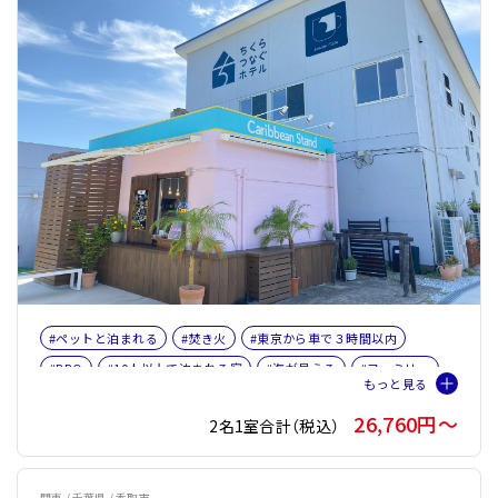
#ペットと泊まれる
#焚き火
#東京から車で３時間以内
#BBQ
#10人以上で泊まれる宿
#海が見える
#ファミリー
26,760円〜
2名1室合計（税込）
関東 / 千葉県 / 香取市