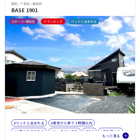
関東 / 千葉県 / 鋸南町
BASE 1901
コテージ・貸別荘
グランピング
ペットと泊まれる
#ペットと泊まれる
#東京から車で３時間以内
#大型犬も泊まれる
#ドッグラン付き
#BBQ
#海が見える
#ファミリー
#トレーラーハウス
#バケーションレンタル