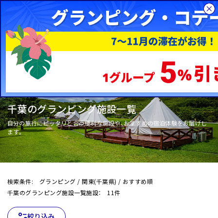
千葉
総合旅行サイトHIS
国内旅行
WOW+
グランピングの施設一覧
関東
千葉のグランピング施設一覧
自分の旅行にピッタリと合う便利な施設や、おすすめの宿泊体験をお届けし
ます。
検索条件: グランピング / 関東(千葉県) / おすすめ順
千葉のグランピング施設一覧施設： 11件
絞り込み