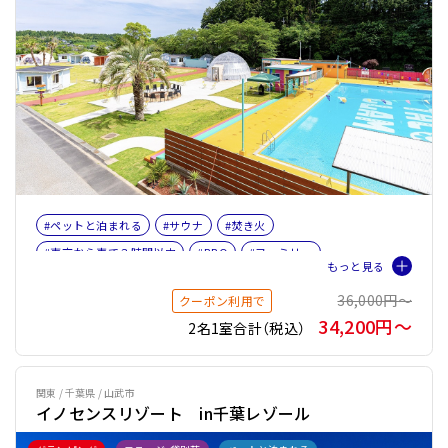
#ペットと泊まれる
#サウナ
#焚き火
#東京から車で３時間以内
#BBQ
#ファミリー
#ペット旅おすすめ☆４
#サウナオプション有り
36,000円〜
クーポン利用で
#バレルサウナ
34,200円〜
2名1室合計（税込）
関東 / 千葉県 / 山武市
イノセンスリゾート in千葉レゾール