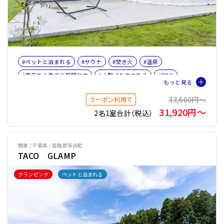
#ペットと泊まれる
#サウナ
#焚き火
#温泉
#東京から車で３時間以内
#大型犬も泊まれる
#BBQ
#女子旅
#ファミリー
#ペット旅おすすめ☆４
33,600円〜
クーポン利用で
#サウナオプション有り
#バレルサウナ
31,920円〜
2名1室合計（税込）
関東 / 千葉県 / 香取郡多古町
TACO GLAMP
グランピング
ペットと泊まれる