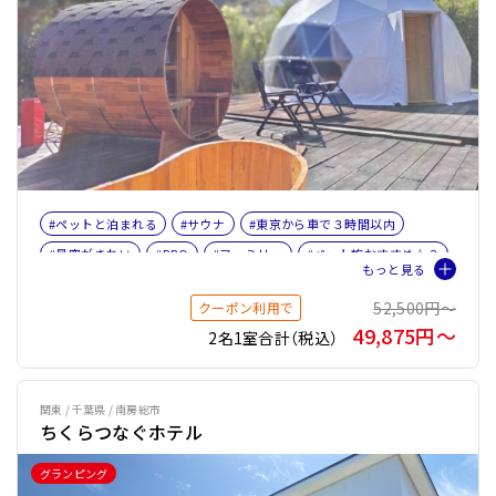
#ペットと泊まれる
#サウナ
#東京から車で３時間以内
#星空がきれい
#BBQ
#ファミリー
#ペット旅おすすめ☆３
#プライベートサウナ
#バレルサウナ
52,500円〜
クーポン利用で
49,875円〜
2名1室合計（税込）
関東 / 千葉県 / 南房総市
ちくらつなぐホテル
グランピング