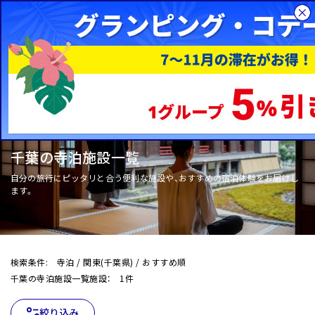
千葉の寺泊施
総合旅行サイトHIS
国内旅行
WOW+
寺泊の施設一覧
関東
千葉の寺泊施設一覧
自分の旅行にピッタリと合う便利な施設や、おすすめの宿泊体験をお届けし
ます。
検索条件: 寺泊 / 関東(千葉県) / おすすめ順
千葉の寺泊施設一覧施設： 1件
絞り込み