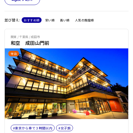
並び替え:
おすすめ順
安い順
高い順
人気の施設順
関東 / 千葉県 / 成田市
和空 成田山門前
寺泊
#東京から車で３時間以内
#女子旅